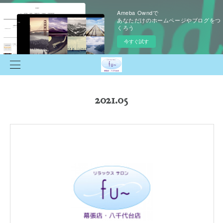
Ameba Owndで
あなただけのホームページやブログをつ
くろう
今すぐ試す
2021
.
05